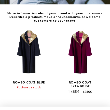
Share information about your brand with your customers.
Describe a product, make announcements, or welcome
customers to your store.
ROMEO COAT BLUE
ROMEO COAT
FRAMBOISE
Rupture de stock
Prix
Prix
1.485€
1.350€
habituel
soldé