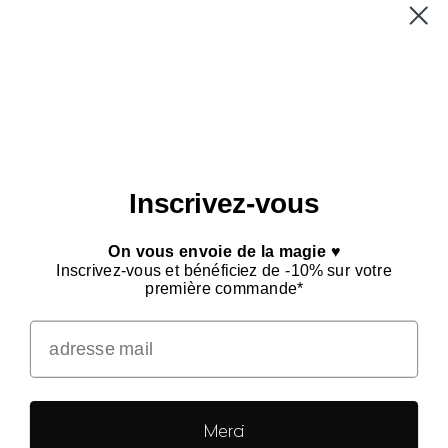
NEWSLETTER
Adresse e-mail
S’INSCRIRE
Inscrivez-vous
On vous envoie de la magie ♥
Inscrivez-vous et bénéficiez de -10% sur votre
première commande*
NOUS SUIVRE
Facebook
Instagram
À PROPOS
CGV
PRENDRE RDV
MENTIONS LÉGALES
Merci
POINTS DE VENTE
PRESSE