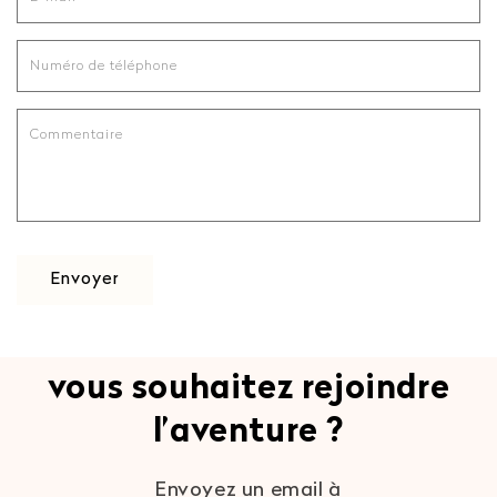
m
u
l
Numéro de téléphone
a
i
Commentaire
r
e
d
e
c
Envoyer
o
n
t
a
vous souhaitez rejoindre
c
l’aventure ?
t
Envoyez un email à