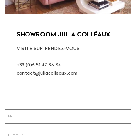
SHOWROOM JULIA COLLÉAUX
VISITE SUR RENDEZ-VOUS
+33 (0)6 51 47 36 84
contact@juliacolleaux.com
F
Nom
o
r
E-mail
*