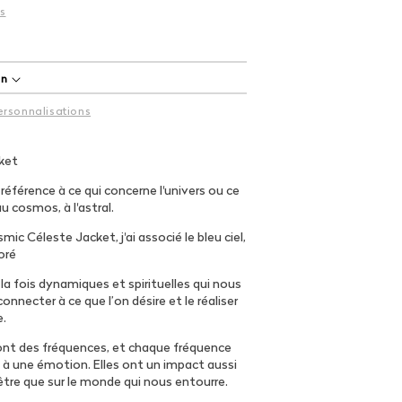
es
on
rsonnalisations
ket
éférence à ce qui concerne l'univers ou ce
au cosmos, à l'astral.
ic Céleste Jacket, j'ai associé le bleu ciel,
doré
la fois dynamiques et spirituelles qui nous
onnecter à ce que l’on désire et le réaliser
e.
ont des fréquences, et chaque fréquence
à une émotion. Elles ont un impact aussi
être que sur le monde qui nous entourre.