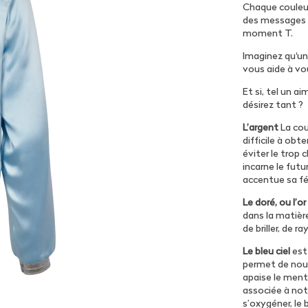
Chaque couleur
des messages su
moment T.
Imaginez qu'un
vous aide à vou
Et si, tel un a
désirez tant ?
L’argent
La cou
difficile à obt
éviter le trop 
incarne le futur
accentue sa fé
Le doré, ou l’or
dans la matière.
de briller, de 
Le bleu ciel
est
permet de nous
apaise le menta
associée à notre
s’oxygéner, le