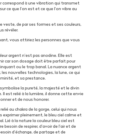
 correspond à une vibration qui transmet
r ce que l’on est et ce que l’on vibre au
e veste, de par ses formes et ses couleurs,
s révéler.
imant, vous attiriez les personnes que vous
leur argent n’est pas anodine. Elle est
enir car son dosage doit être parfait pour
clinquant ou le trop banal.
La nuance argent
, les nouvelles technologies, la lune, ce qui
minité, et sa prestance.
symbolise la pureté, la majesté et le divin
 Il est relié à la lumière, il donne cette envie
rayonner et de nous honorer.
 relié au chakra de la gorge, celui qui nous
 exprimer pleinement, le bleu ciel calme et
l. Lié à la nature
la couleur bleu ciel est
 besoin de respirer, d’avoir de l’air et de
 besoin d’échange, de partage et de