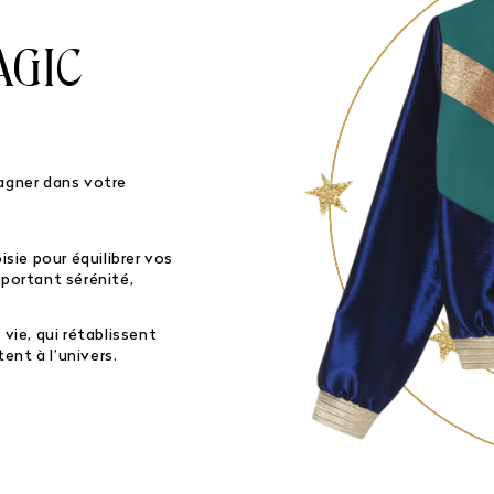
AGIC
gner dans votre
ie pour équilibrer vos
pportant sérénité,
 vie, qui rétablissent
ent à l’univers.