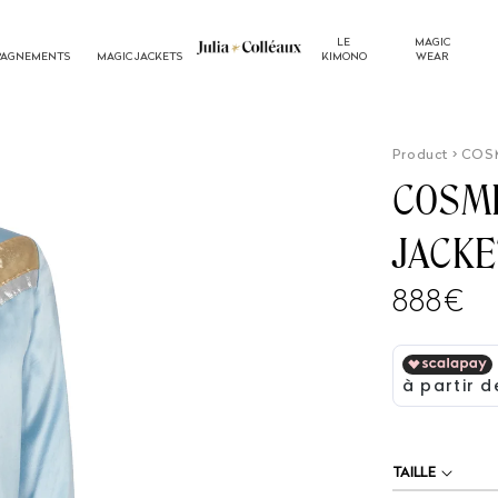
LE
MAGIC
PAGNEMENTS
MAGIC JACKETS
KIMONO
WEAR
Product > CO
COSMI
JACKE
Prix
888€
habitu
TAILLE