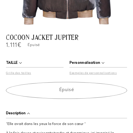
COCOON JACKET JUPITER
Prix
1.111€
Épuisé
habituel
TAILLE
Personnalisation
Grille des tailles
Exemples de personnalisations
Épuisé
Description
“Elle avait dans les yeux la force de son cœur “