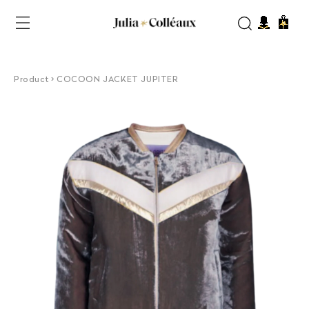
et
passer
Panier
au
contenu
Product > COCOON JACKET JUPITER