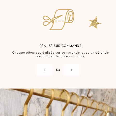
RÉALISÉ SUR COMMANDE
Chaque pièce est réalisée sur commande, avec un délai de
production de 3 à 4 semaines.
de
1
/
4