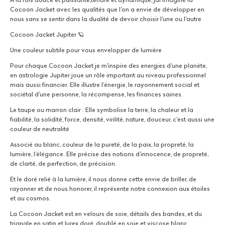
À la fois douce et puissante,tendre et dynamique, jai imaginé la
Cocoon Jacket avec les qualités que l'on a envie de développer en
nous sans se sentir dans la dualité de devoir choisir l'une ou l'autre
Cocoon Jacket Jupiter 🪐
Une couleur subtile pour vous envelopper de lumière
Pour chaque Cocoon Jacket je m'inspire des energies d'une planète,
en astrologie Jupiter joue un rôle important au niveau professionnel
mais aussi financier. Elle illustre l'énergie, le rayonnement social et
sociétal d'une personne, la récompense, les finances saines.
Le taupe ou marron clair : Elle symbolise la terre, la chaleur et la
fiabilité, la solidité, force, densité, virilité, nature, douceur, c'est aussi une
couleur de neutralité
Associé au blanc, couleur de la pureté, de la paix, la propreté, la
lumière, l’élégance. Elle précise des notions d’innocence, de propreté,
de clarté, de perfection, de précision.
Et le doré relié à la lumière, il nous donne cette envie de briller, de
rayonner et de nous honorer, il représente notre connexion aux étoiles
et au cosmos.
La Cocoon Jacket est en velours de soie, détails des bandes, et du
triangle en satin et lurex doré, doublé en soie et viscose blanc.