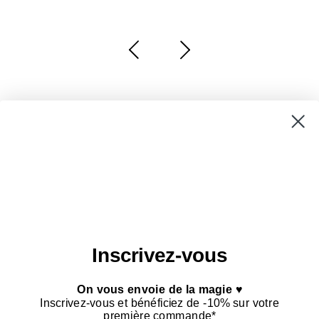
NEWSLETTER
Adresse e-mail
S’INSCRIRE
Inscrivez-vous
On vous envoie de la magie ♥
Inscrivez-vous et bénéficiez de -10% sur votre
première commande*