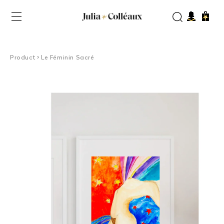
et
passer
Panier
au
contenu
Product > Le Féminin Sacré