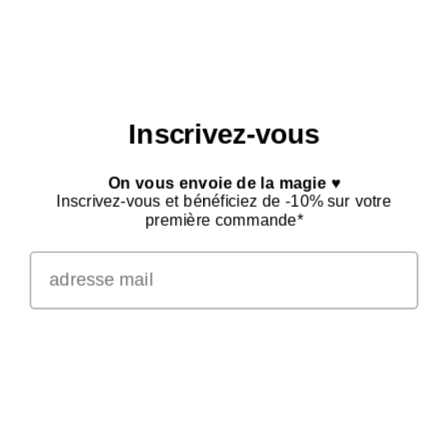
NEWSLETTER
Adresse e-mail
S’INSCRIRE
Inscrivez-vous
On vous envoie de la magie ♥
Inscrivez-vous et bénéficiez de -10% sur votre
première commande*
NOUS SUIVRE
Facebook
Instagram
À PROPOS
CGV
PRENDRE RDV
MENTIONS LÉGALES
Merci
POINTS DE VENTE
PRESSE
CONTACT
CLUB
RECRUTEMENT