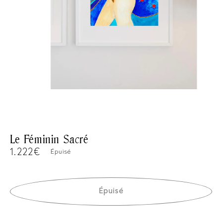
Le Féminin Sacré
Prix
1.222€
Épuisé
habituel
Épuisé