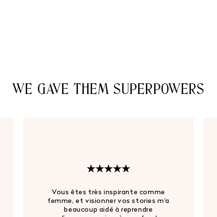
Prix
115€
habituel
WE GAVE THEM SUPERPOWERS
Vous êtes très inspirante comme
femme, et visionner vos stories m'a
beaucoup aidé à reprendre