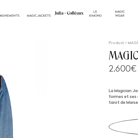
LE
MAGIC
PAGNEMENTS
MAGIC JACKETS
KIMONO
WEAR
Product > MAG
MAGIC
Prix
2.600€
habitu
La Magician Ja
formes et ses c
tarot de Marsei