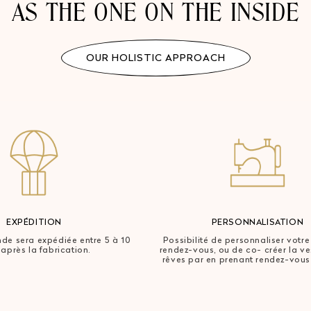
AS THE ONE ON THE INSIDE
OUR HOLISTIC APPROACH
EXPÉDITION
PERSONNALISATION
e sera expédiée entre 5 à 10
Possibilité de personnaliser votre
 après la fabrication.
rendez-vous, ou de co- créer la v
rêves par en prenant rendez-vous