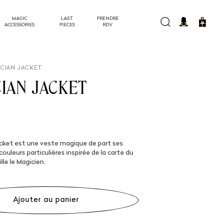
MAGIC
LAST
PRENDRE
Panier
ACCESSORIES
PIECES
RDV
ICIAN JACKET
IAN JACKET
el
cket est une veste magique de part ses
ouleurs particulières inspirée de la carte du
lle le Magicien.
Ajouter au panier