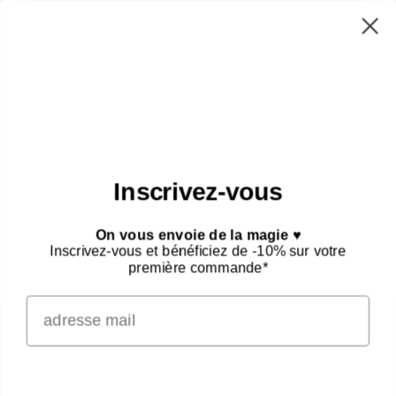
Adresse e-mail
S’INSCRIRE
Inscrivez-vous
On vous envoie de la magie ♥
Inscrivez-vous et bénéficiez de -10% sur votre
première commande*
NOUS SUIVRE
Facebook
Instagram
À PROPOS
CGV
PRENDRE RDV
MENTIONS LÉGALES
Merci
POINTS DE VENTE
PRESSE
CONTACT
CLUB
RECRUTEMENT
Julia Colléaux 2026 © Tous droits reservés