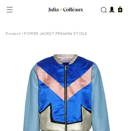
et
passer
Panier
au
contenu
Product > POWER JACKET PREMIUM ETOILE