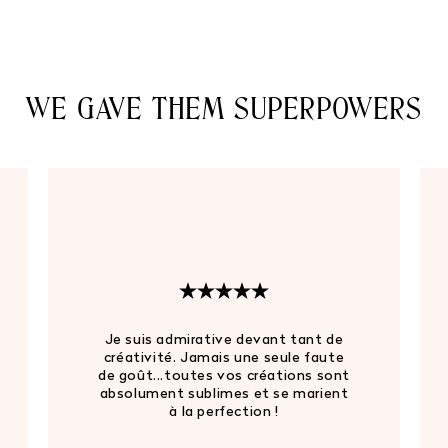
l
WE GAVE THEM SUPERPOWERS
Je suis une grande fan de vos
créations. Et j'espère pouvoir un
jour faire preuve d'autant de magie,
de créativité et de poésie que celle
que vous mettez dans vos vestes
et vos stories. Merci !