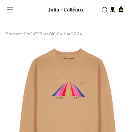
et
passer
Panier
au
contenu
Product > SWEATER MAGIC CALL MOCCA