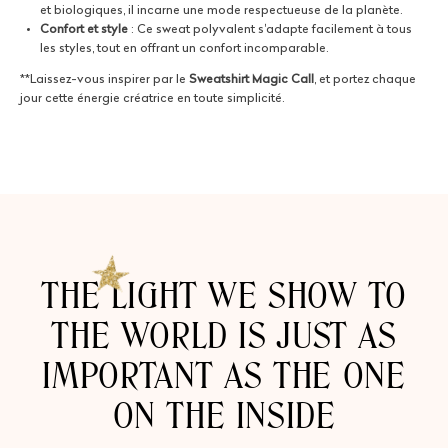
et biologiques, il incarne une mode respectueuse de la planète.
Confort et style
: Ce sweat polyvalent s'adapte facilement à tous
les styles, tout en offrant un confort incomparable.
**Laissez-vous inspirer par le
Sweatshirt Magic Call
, et portez chaque
jour cette énergie créatrice en toute simplicité.
THE LIGHT WE SHOW TO
THE WORLD IS JUST AS
IMPORTANT AS THE ONE
ON THE INSIDE