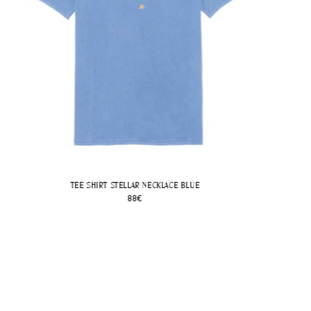
TEE SHIRT KUNDALINI
Prix
115€
habituel