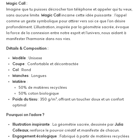
Magic Call :
Imagine que tu puisses décrocher ton téléphone et appeler qui tu veux,
sans aucune limite.
Magic Call
incarne cette idée puissante : l'appel
comme un geste symbolique pour attirer vers soi ce que l'on désire
profondément. L'illustration, inspirée par la géométrie sacrée, évoque
la force de la connexion entre notre esprit et l'univers, nous aidant à
manifester l'harmonie dans nos vies.
Détails & Composition :
Modèle
: Unisexe
Coupe
: Confortable et décontractée
Col
: Rond
Manches
: Longues
Matière
:
50% de matières recyclées
50% coton biologique
Poids du tissu
: 350 g/m², offrant un toucher doux et un confort
optimal
Pourquoi on l’adore ?
Illustration inspirante
: La géométrie sacrée, dessinée par
Julia
Colleaux
, renforce le pouvoir créatif et manifeste de chacun.
Engagement écologique
: Fabriqué à partir de matières recyclées