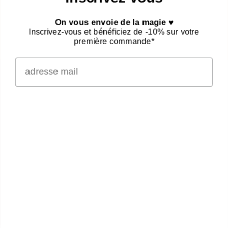
On vous envoie de la magie ♥
Inscrivez-vous et bénéficiez de -10% sur votre
première commande*
NOUS SUIVRE
Facebook
Instagram
À PROPOS
CGV
PRENDRE RDV
MENTIONS LÉGALES
Merci
POINTS DE VENTE
PRESSE
CONTACT
CLUB
RECRUTEMENT
Julia Colléaux 2026 © Tous droits reservés